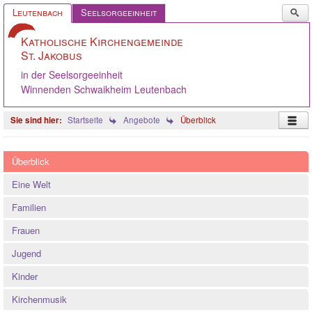
Such
Leutenbach
Seelsorgeeinheit
...
Katholische Kirchengemeinde
St. Jakobus
in der Seelsorgeeinheit
Winnenden Schwaikheim Leutenbach
Startseite
Angebote
Überblick
Startseite
Überblick
Pastoralteam
Eine Welt
Gemeinde
Familien
Caritas
Frauen
Angebote
Jugend
Gelebter Glaube
Kinder
Ökumene
Kirchenmusik