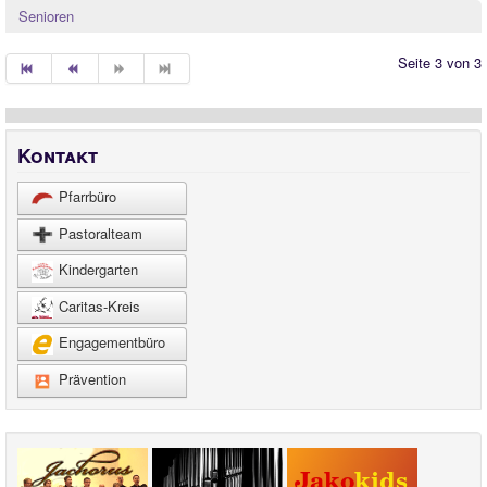
Quintessenz
Senioren
Kindergarten
Seite 3 von 3
Kontakt
Pfarrbüro
Pastoralteam
Kindergarten
Caritas-Kreis
Engagementbüro
Prävention