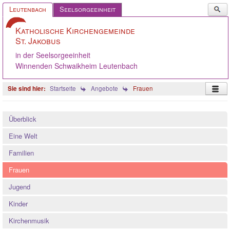
Such
Leutenbach
Seelsorgeeinheit
...
Katholische Kirchengemeinde
St. Jakobus
in der Seelsorgeeinheit
Winnenden Schwaikheim Leutenbach
Startseite
Angebote
Frauen
Startseite
Überblick
Pastoralteam
Eine Welt
Gemeinde
Familien
Caritas
Frauen
Angebote
Jugend
Gelebter Glaube
Kinder
Ökumene
Kirchenmusik