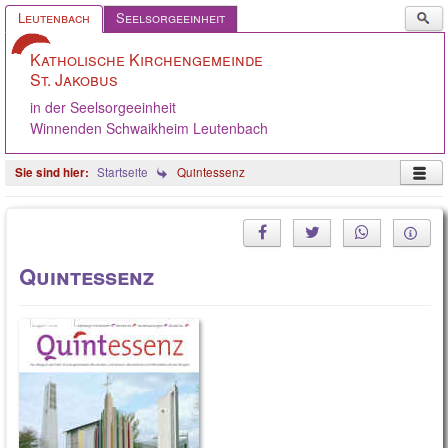
Such
Leutenbach
Seelsorgeeinheit
...
Katholische Kirchengemeinde
St. Jakobus
in der Seelsorgeeinheit
Winnenden Schwaikheim Leutenbach
Startseite
Quintessenz
Startseite
Pastoralteam
Quintessenz
Gemeinde
Caritas
Angebote
Gelebter Glaube
Ökumene