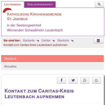
Such
Leutenbach
Seelsorgeeinheit
...
Katholische Kirchengemeinde
St. Jakobus
in der Seelsorgeeinheit
Winnenden Schwaikheim Leutenbach
Startseite
Caritas
Überblick
Kontakt zum Caritas-Kreis Leutenbach aufnehmen
Startseite
Überblick
Pastoralteam
Aktuelles
Gemeinde
Caritas
Angebote
Kontakt zum Caritas-Kreis
Leutenbach aufnehmen
Gelebter Glaube
Ökumene