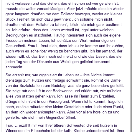
nicht verlassen und das Gehen, das eh‘ schon schwer gefallen ist,
musste sie weiter vernachlässigen. Aber jetzt möchte sie sich wieder
ganz langsam draußen mit dem Rollator bewegen, wieder ein kleines
Stück Freiheit für sich dazu gewinnen: „Ich schäme mich nicht,
draußen mit dem Rollator zu fahren“, blickt sie mich ganz bestimmt
an. Ich erfahre, dass das Leben wertvoll ist, egal unter welchen
Bedingungen es stattfindet. Häufig intensiviert sich auch die eigene
Freude an meinem Leben, ich schätze den Wert meiner eigenen
Gesundheit. Frau L. freut sich, dass ich zu ihr komme und ihr zuhöre,
auch wenn es scheinbar wenig zu berichten gibt. Ich bin jemand, der
wissen will, ob das Bein noch schmerzt und wie das Essen, das sie
jeden Tag von der Diakonie aus Waiblingen geliefert bekommt,
schmeckt.
Sie erzählt mir, wie organisiert ihr Leben ist – ihre Nichte kommt
dienstags zum Putzen und freitags schwärmt sie, kommt die Dame
von der Sozialstation zum Badetag, was sie ganz besonders genießt.
Sie zeigt mir den Lift in der Badewanne und erklärt mir, wie mühelos
alles von statten gehen kann. Ich lasse ihr Raum zum Erzählen,
dränge mich nicht in den Vordergrund. Wenn nichts kommt, frage ich
nach, erzähle mitunter eine kleine Geschichte oder finde einen Punkt,
an dem ich wieder anknüpfen kann. Aber vor allem höre ich zu und
genieße, wie sich mein Gegenüber öffnet.
Frau L. erzählt mir von ihrer älteren Schwester, die seit kurzem in
Winnenden im Pflegeheim bei der kath. Kirche untergebracht ist. Ihrer