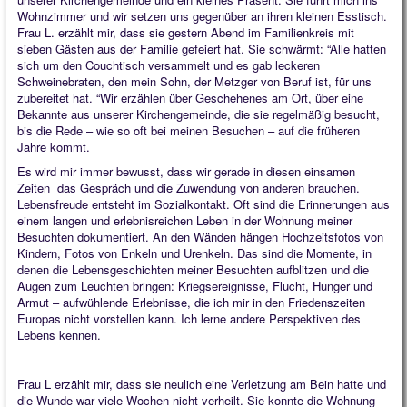
Wohnzimmer und wir setzen uns gegenüber an ihren kleinen Esstisch.
Frau L. erzählt mir, dass sie gestern Abend im Familienkreis mit
sieben Gästen aus der Familie gefeiert hat. Sie schwärmt: “Alle hatten
sich um den Couchtisch versammelt und es gab leckeren
Schweinebraten, den mein Sohn, der Metzger von Beruf ist, für uns
zubereitet hat. “Wir erzählen über Geschehenes am Ort, über eine
Bekannte aus unserer Kirchengemeinde, die sie regelmäßig besucht,
bis die Rede – wie so oft bei meinen Besuchen – auf die früheren
Jahre kommt.
Es wird mir immer bewusst, dass wir gerade in diesen einsamen
Zeiten das Gespräch und die Zuwendung von anderen brauchen.
Lebensfreude entsteht im Sozialkontakt. Oft sind die Erinnerungen aus
einem langen und erlebnisreichen Leben in der Wohnung meiner
Besuchten dokumentiert. An den Wänden hängen Hochzeitsfotos von
Kindern, Fotos von Enkeln und Urenkeln. Das sind die Momente, in
denen die Lebensgeschichten meiner Besuchten aufblitzen und die
Augen zum Leuchten bringen: Kriegsereignisse, Flucht, Hunger und
Armut – aufwühlende Erlebnisse, die ich mir in den Friedenszeiten
Europas nicht vorstellen kann. Ich lerne andere Perspektiven des
Lebens kennen.
Frau L erzählt mir, dass sie neulich eine Verletzung am Bein hatte und
die Wunde war viele Wochen nicht verheilt. Sie konnte die Wohnung