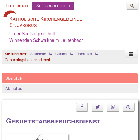
Such
Leutenbach
Seelsorgeeinheit
...
Katholische Kirchengemeinde
St. Jakobus
in der Seelsorgeeinheit
Winnenden Schwaikheim Leutenbach
Startseite
Caritas
Überblick
Geburtstagsbesuchsdienst
Startseite
Überblick
Pastoralteam
Aktuelles
Gemeinde
Caritas
Angebote
Geburtstagsbesuchsdienst
Gelebter Glaube
Ökumene