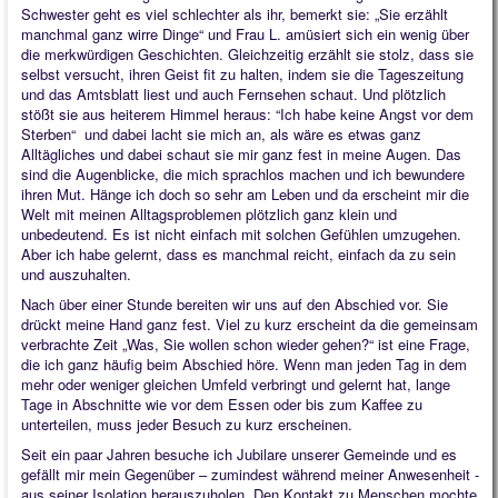
Schwester geht es viel schlechter als ihr, bemerkt sie: „Sie erzählt
manchmal ganz wirre Dinge“ und Frau L. amüsiert sich ein wenig über
die merkwürdigen Geschichten. Gleichzeitig erzählt sie stolz, dass sie
selbst versucht, ihren Geist fit zu halten, indem sie die Tageszeitung
und das Amtsblatt liest und auch Fernsehen schaut. Und plötzlich
stößt sie aus heiterem Himmel heraus: “Ich habe keine Angst vor dem
Sterben“ und dabei lacht sie mich an, als wäre es etwas ganz
Alltägliches und dabei schaut sie mir ganz fest in meine Augen. Das
sind die Augenblicke, die mich sprachlos machen und ich bewundere
ihren Mut. Hänge ich doch so sehr am Leben und da erscheint mir die
Welt mit meinen Alltagsproblemen plötzlich ganz klein und
unbedeutend. Es ist nicht einfach mit solchen Gefühlen umzugehen.
Aber ich habe gelernt, dass es manchmal reicht, einfach da zu sein
und auszuhalten.
Nach über einer Stunde bereiten wir uns auf den Abschied vor. Sie
drückt meine Hand ganz fest. Viel zu kurz erscheint da die gemeinsam
verbrachte Zeit „Was, Sie wollen schon wieder gehen?“ ist eine Frage,
die ich ganz häufig beim Abschied höre. Wenn man jeden Tag in dem
mehr oder weniger gleichen Umfeld verbringt und gelernt hat, lange
Tage in Abschnitte wie vor dem Essen oder bis zum Kaffee zu
unterteilen, muss jeder Besuch zu kurz erscheinen.
Seit ein paar Jahren besuche ich Jubilare unserer Gemeinde und es
gefällt mir mein Gegenüber – zumindest während meiner Anwesenheit -
aus seiner Isolation herauszuholen. Den Kontakt zu Menschen mochte